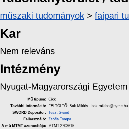
műszaki tudományok
>
faipari 
Kar
Nem releváns
Intézmény
Nyugat-Magyarországi Egyetem
Mű tipusa:
Cikk
További információ:
FELTÖLTŐ: Bak Miklós - bak.miklos@nyme.hu
SWORD Depositor:
Teszt Sword
Felhasználó:
Zsófia Tompa
A mű MTMT azonosítója:
MTMT:2703615