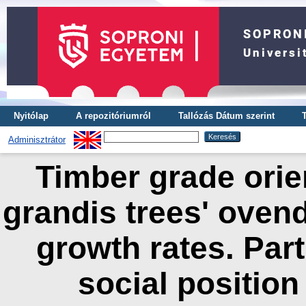
Nyitólap
A repozitóriumról
Tallózás Dátum szerint
Adminisztrátor
Timber grade orie
grandis trees' ovend
growth rates. Part 
social position