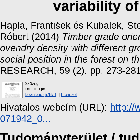
variability o
Hapla, František
és
Kubalek, S
Róbert
(2014)
Timber grade orien
ovendry density with different gro
social position in the forest on t
RESEARCH, 59 (2). pp. 273-28
Szöveg
Part_II_u.pdf
Download (528kB)
|
Előnézet
Hivatalos webcím (URL):
http:/
071942_0...
Tudományterület / t