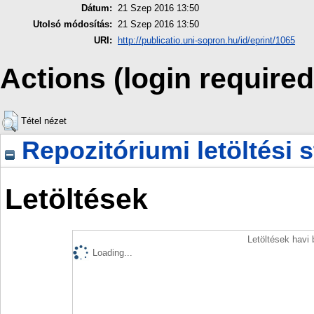
Dátum:
21 Szep 2016 13:50
Utolsó módosítás:
21 Szep 2016 13:50
URI:
http://publicatio.uni-sopron.hu/id/eprint/1065
Actions (login required
Tétel nézet
Repozitóriumi letöltési s
Letöltések
Letöltések havi
Loading...