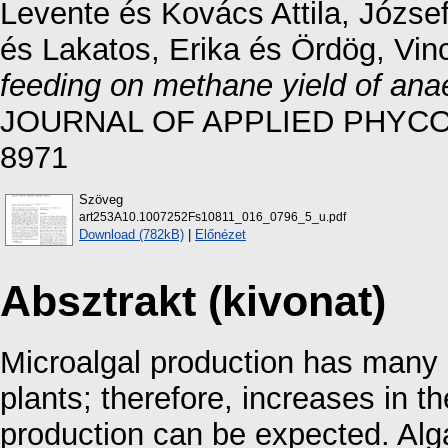
Levente
és
Kovács Attila, Józse
és
Lakatos, Erika
és
Ördög, Vin
feeding on methane yield of anaer
JOURNAL OF APPLIED PHYCOLO
8971
Szöveg
art253A10.1007252Fs10811_016_0796_5_u.pdf
Download (782kB)
|
Előnézet
Absztrakt (kivonat)
Microalgal production has many a
plants; therefore, increases in t
production can be expected. Al