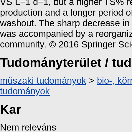
VS L−1 d−1, but a higher TS% r
production and a longer period o
washout. The sharp decrease in 
was accompanied by a reorganiz
community. © 2016 Springer Sc
Tudományterület / t
műszaki tudományok
>
bio-, kö
tudományok
Kar
Nem releváns