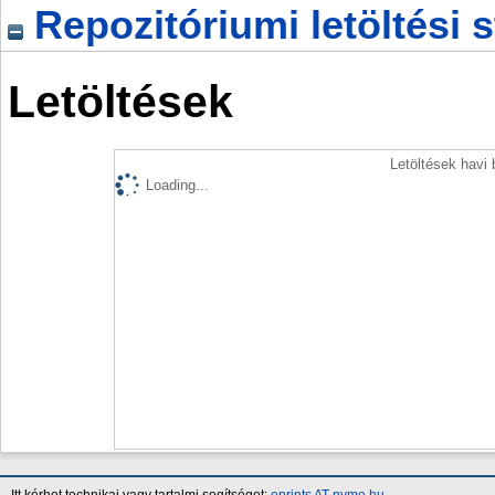
Repozitóriumi letöltési s
Letöltések
Letöltések havi
Loading...
Itt kérhet technikai vagy tartalmi segítséget:
eprints AT nyme.hu