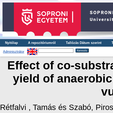
Nyitólap
A repozitóriumról
Tallózás Dátum szerint
Adminisztrátor
Effect of co-subst
yield of anaerobic
vu
Rétfalvi , Tamás
és
Szabó, Piros