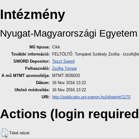
Intézmény
Nyugat-Magyarországi Egyetem
Mű tipusa:
Cikk
További információ:
FELTÖLTŐ: Tompáné Székely Zsófia - tzsofi@e
SWORD Depositor:
Teszt Sword
Felhasználó:
Zsófia Tompa
A mű MTMT azonosítója:
MTMT:3035032
Dátum:
16 Nov 2016 13:22
Utolsó módosítás:
16 Nov 2016 13:22
URI:
http://publicatio.uni-sopron.hu/id/eprint/1170
Actions (login required
Tétel nézet