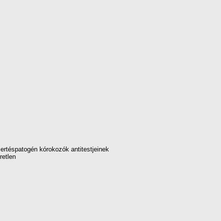
rtéspatogén kórokozók antitestjeinek
retlen