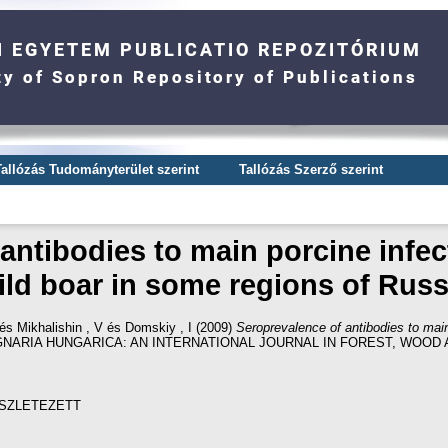
Tallózás Tudományterület szerint
Tallózás Szerző szerint
antibodies to main porcine infe
ild boar in some regions of Russ
és
Mikhalishin , V
és
Domskiy , I
(2009)
Seroprevalence of antibodies to main
IGNARIA HUNGARICA: AN INTERNATIONAL JOURNAL IN FOREST, WOOD A
SZLETEZETT