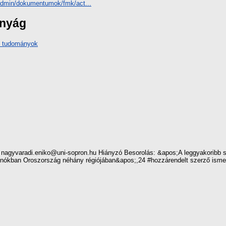
eadmin/dokumentumok/fmk/act...
ányág
i tudományok
nagyvaradi.eniko@uni-sopron.hu Hiányzó Besorolás: &apos;A leggyakoribb se
znókban Oroszország néhány régiójában&apos;,24 #hozzárendelt szerző isme