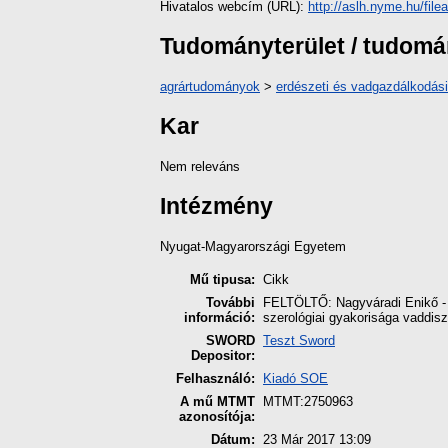
Hivatalos webcím (URL):
http://aslh.nyme.hu/fil
Tudományterület / tudom
agrártudományok
>
erdészeti és vadgazdálkodás
Kar
Nem releváns
Intézmény
Nyugat-Magyarországi Egyetem
Mű tipusa:
Cikk
További
FELTÖLTŐ: Nagyváradi Enikő - 
információ:
szerológiai gyakorisága vaddis
SWORD
Teszt Sword
Depositor:
Felhasználó:
Kiadó SOE
A mű MTMT
MTMT:2750963
azonosítója:
Dátum:
23 Már 2017 13:09