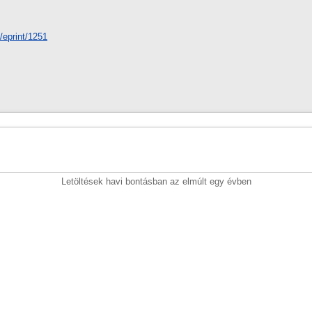
d/eprint/1251
Letöltések havi bontásban az elmúlt egy évben