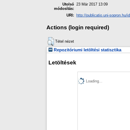
Utolsó
23 Már 2017 13:09
módosítás:
URI:
http://publicatio.uni-sopron.hu/i
Actions (login required)
Tétel nézet
Repozitóriumi letöltési statisztika
Letöltések
Loading...