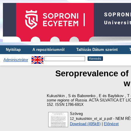
Nyitólap
A repozitóriumról
Tallózás Dátum szerint
Adminisztrátor
Seroprevalence of 
w
Kukushkin , S
és
Baborenko , E
és
Baybikov , T
some regions of Russia.
ACTA SILVATICA ET L
152. ISSN 1786-691X
Szöveg
- NEM RÉ
12_kukushkin_et_al_p.pdf
Download (495kB)
|
Előnézet