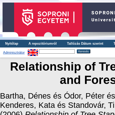
Nyitólap
A repozitóriumról
Tallózás Dátum szerint
Adminisztrátor
Relationship of Tr
and Fores
Bartha, Dénes
és
Ódor, Péter
é
Kenderes, Kata
és
Standovár, Ti
(2006)
Relationship of Tree Sta