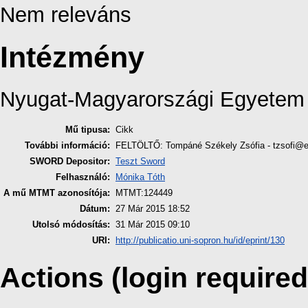
Nem releváns
Intézmény
Nyugat-Magyarországi Egyetem
Mű tipusa:
Cikk
További információ:
FELTÖLTŐ: Tompáné Székely Zsófia - tzsofi@
SWORD Depositor:
Teszt Sword
Felhasználó:
Mónika Tóth
A mű MTMT azonosítója:
MTMT:124449
Dátum:
27 Már 2015 18:52
Utolsó módosítás:
31 Már 2015 09:10
URI:
http://publicatio.uni-sopron.hu/id/eprint/130
Actions (login required