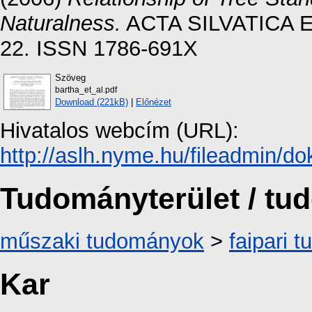
Naturalness.
ACTA SILVATICA E
22. ISSN 1786-691X
Szöveg
bartha_et_al.pdf
Download (221kB)
|
Előnézet
Hivatalos webcím (URL):
http://aslh.nyme.hu/fileadmin/d
Tudományterület / t
műszaki tudományok
>
faipari 
Kar