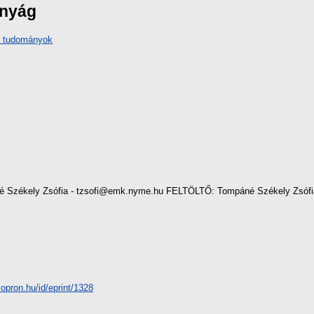
ányág
i tudományok
Székely Zsófia - tzsofi@emk.nyme.hu FELTÖLTŐ: Tompáné Székely Zsófi
-sopron.hu/id/eprint/1328