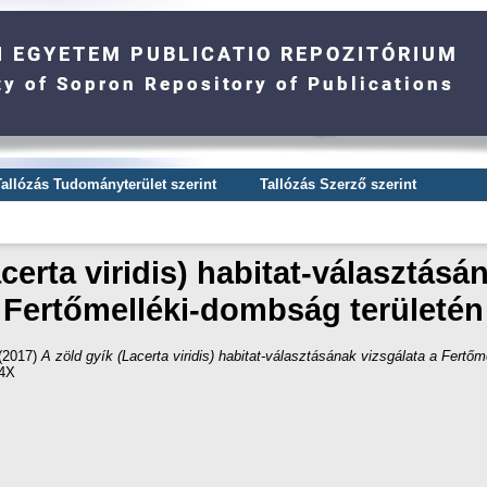
Tallózás Tudományterület szerint
Tallózás Szerző szerint
certa viridis) habitat-választásá
Fertőmelléki-dombság területén
(2017)
A zöld gyík (Lacerta viridis) habitat-választásának vizsgálata a Fertőm
84X