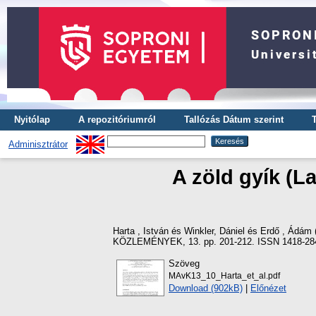
Nyitólap
A repozitóriumról
Tallózás Dátum szerint
Adminisztrátor
A zöld gyík (La
Harta , István
és
Winkler, Dániel
és
Erdő , Ádám
KÖZLEMÉNYEK, 13. pp. 201-212. ISSN 1418-2
Szöveg
MAvK13_10_Harta_et_al.pdf
Download (902kB)
|
Előnézet