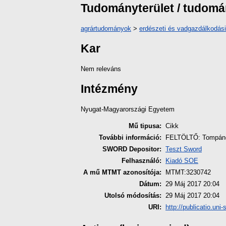
Tudományterület / tudom
agrártudományok
>
erdészeti és vadgazdálkodás
Kar
Nem releváns
Intézmény
Nyugat-Magyarországi Egyetem
Mű tipusa:
Cikk
További információ:
FELTÖLTŐ: Tompáné 
SWORD Depositor:
Teszt Sword
Felhasználó:
Kiadó SOE
A mű MTMT azonosítója:
MTMT:3230742
Dátum:
29 Máj 2017 20:04
Utolsó módosítás:
29 Máj 2017 20:04
URI:
http://publicatio.uni