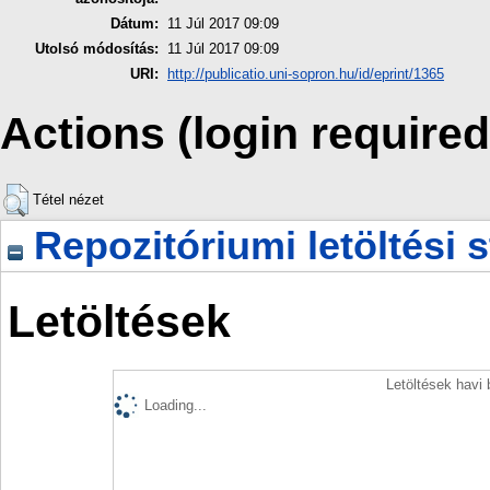
Dátum:
11 Júl 2017 09:09
Utolsó módosítás:
11 Júl 2017 09:09
URI:
http://publicatio.uni-sopron.hu/id/eprint/1365
Actions (login required
Tétel nézet
Repozitóriumi letöltési s
Letöltések
Letöltések havi
Loading...