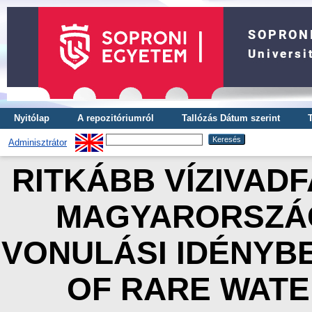
Nyitólap
A repozitóriumról
Tallózás Dátum szerint
Adminisztrátor
RITKÁBB VÍZIVAD
MAGYARORSZÁGO
VONULÁSI IDÉNYB
OF RARE WATE