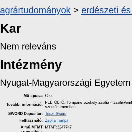
agrártudományok
>
erdészeti é
Kar
Nem releváns
Intézmény
Nyugat-Magyarországi Egyetem
Mű tipusa:
Cikk
FELTÖLTŐ: Tompáné Székely Zsófia - tzsofi@em
További információ:
szerző ismeretlen
SWORD Depositor:
Teszt Sword
Felhasználó:
Zsófia Tompa
A mű MTMT
MTMT:3247747
azonosítója: