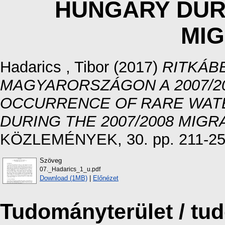
HUNGARY DURI
MIG
Hadarics , Tibor
(2017)
RITKÁB
MAGYARORSZÁGON A 2007/20
OCCURRENCE OF RARE WAT
DURING THE 2007/2008 MIGR
KÖZLEMÉNYEK, 30. pp. 211-25
Szöveg
07._Hadarics_1_u.pdf
Download (1MB)
|
Előnézet
Tudományterület / t