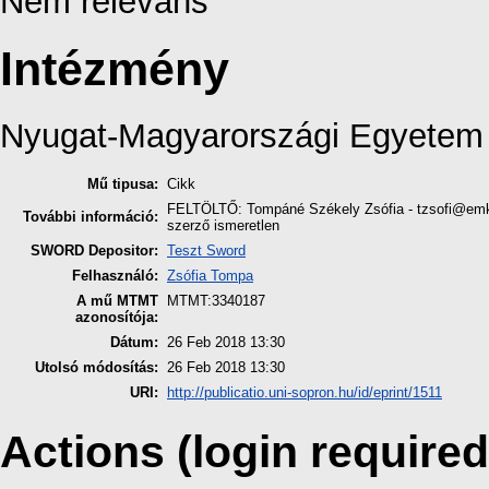
Nem releváns
Intézmény
Nyugat-Magyarországi Egyetem
Mű tipusa:
Cikk
FELTÖLTŐ: Tompáné Székely Zsófia - tzsofi@em
További információ:
szerző ismeretlen
SWORD Depositor:
Teszt Sword
Felhasználó:
Zsófia Tompa
A mű MTMT
MTMT:3340187
azonosítója:
Dátum:
26 Feb 2018 13:30
Utolsó módosítás:
26 Feb 2018 13:30
URI:
http://publicatio.uni-sopron.hu/id/eprint/1511
Actions (login required