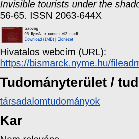
Invisible tourists under the sha
56-65. ISSN 2063-644X
Szöveg
05_IlyesN_e_conom_VI2_u.pdf
Download (1MB)
|
Előnézet
Hivatalos webcím (URL):
https://bismarck.nyme.hu/filead
Tudományterület / t
társadalomtudományok
Kar