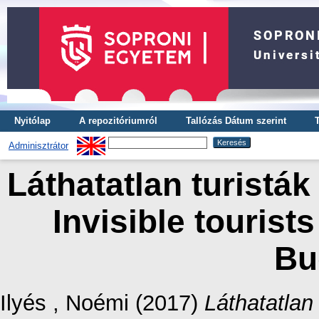
Nyitólap
A repozitóriumról
Tallózás Dátum szerint
Adminisztrátor
Láthatatlan turistá
Invisible tourist
Bu
Ilyés , Noémi
(2017)
Láthatatlan