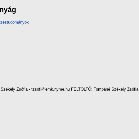
ányág
vezéstudományok
zékely Zsófia - tzsofi@emk.nyme.hu FELTÖLTŐ: Tompáné Székely Zsófia 