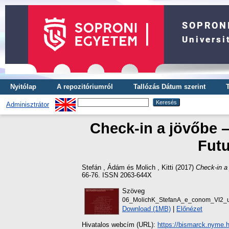
Nyitólap
A repozitóriumról
Tallózás Dátum szerint
Adminisztrátor
Check-in a jövőbe –
Futu
Stefán , Ádám
és
Molich , Kitti
(2017)
Check-in a 
66-76. ISSN 2063-644X
Szöveg
06_MolichK_StefanA_e_conom_VI2_u
Download (1MB)
|
Előnézet
Hivatalos webcím (URL):
https://bismarck.nyme.