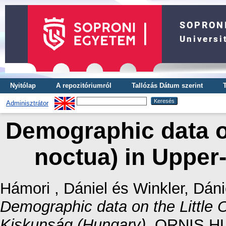
Nyitólap
A repozitóriumról
Tallózás Dátum szerint
Adminisztrátor
Demographic data on
noctua) in Upper
Hámori , Dániel
és
Winkler, Dáni
Demographic data on the Little 
Kiskunság (Hungary).
ORNIS HUN