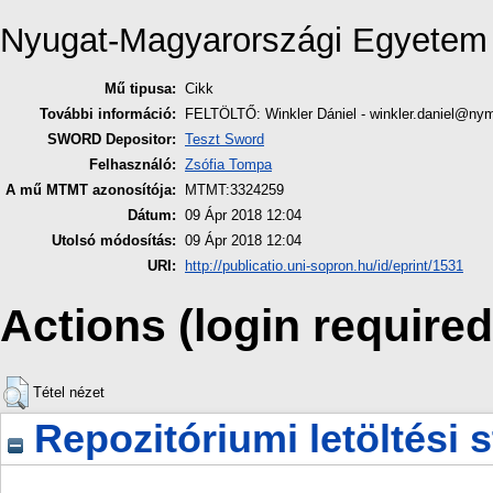
Nyugat-Magyarországi Egyetem
Mű tipusa:
Cikk
További információ:
FELTÖLTŐ: Winkler Dániel - winkler.daniel@ny
SWORD Depositor:
Teszt Sword
Felhasználó:
Zsófia Tompa
A mű MTMT azonosítója:
MTMT:3324259
Dátum:
09 Ápr 2018 12:04
Utolsó módosítás:
09 Ápr 2018 12:04
URI:
http://publicatio.uni-sopron.hu/id/eprint/1531
Actions (login required
Tétel nézet
Repozitóriumi letöltési s