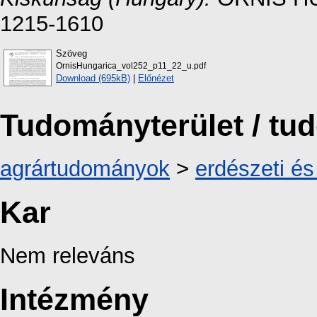
1215-1610
Szöveg
OrnisHungarica_vol252_p11_22_u.pdf
Download (695kB)
|
Előnézet
Tudományterület / t
agrártudományok
>
erdészeti é
Kar
Nem releváns
Intézmény