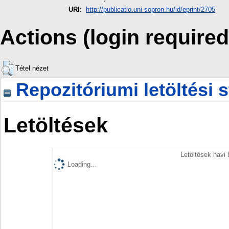
URI:
http://publicatio.uni-sopron.hu/id/eprint/2705
Actions (login required
Tétel nézet
Repozitóriumi letöltési s
Letöltések
Letöltések havi
Loading...