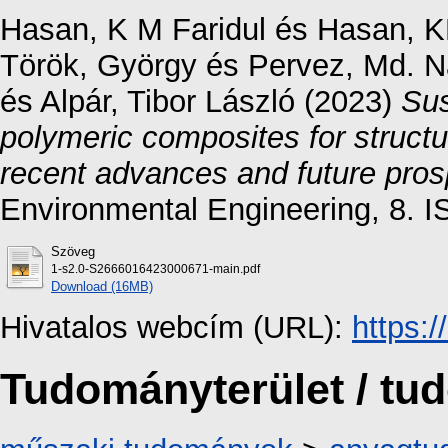
Hasan, K M Faridul
és
Hasan, 
Török, György
és
Pervez, Md. N
és
Alpár, Tibor László
(2023)
Sus
polymeric composites for structur
recent advances and future pros
Environmental Engineering, 8. 
Szöveg
1-s2.0-S2666016423000671-main.pdf
Download (16MB)
Hivatalos webcím (URL):
https:
Tudományterület / t