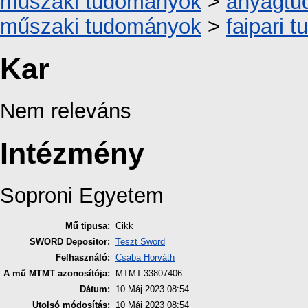
műszaki tudományok
>
anyagtu
műszaki tudományok
>
faipari 
Kar
Nem releváns
Intézmény
Soproni Egyetem
Mű tipusa:
Cikk
SWORD Depositor:
Teszt Sword
Felhasználó:
Csaba Horváth
A mű MTMT azonosítója:
MTMT:33807406
Dátum:
10 Máj 2023 08:54
Utolsó módosítás:
10 Máj 2023 08:54