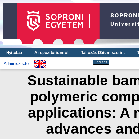
Nyitólap
A repozitóriumról
Tallózás Dátum szerint
Adminisztrátor
Sustainable bam
polymeric compo
applications: A 
advances and