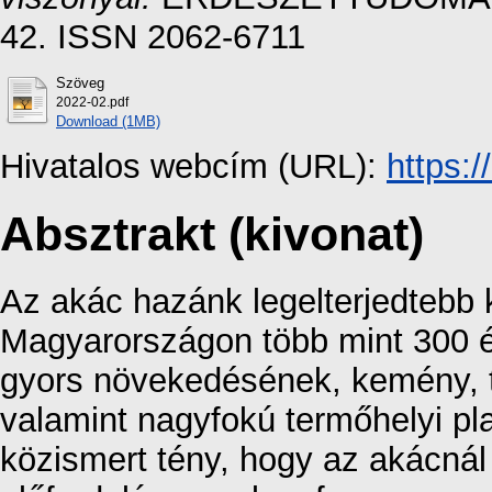
42. ISSN 2062-6711
Szöveg
2022-02.pdf
Download (1MB)
Hivatalos webcím (URL):
https:
Absztrakt (kivonat)
Az akác hazánk legelterjedtebb
Magyarországon több mint 300 é
gyors növekedésének, kemény, ta
valamint nagyfokú termőhelyi pl
közismert tény, hogy az akácnál