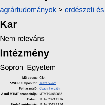
agrártudományok
>
erdészeti é
Kar
Nem releváns
Intézmény
Soproni Egyetem
Mű tipusa:
Cikk
SWORD Depositor:
Teszt Sword
Felhasználó:
Csaba Horváth
A mű MTMT azonosítója:
MTMT:34050038
Dátum:
11 Júl 2023 12:07
Utolsó módosítás:
11 Júl 2023 12:07