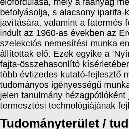
előfordulása, mely a faanyag me
befolyásolja, s alacsony iparifa
javítására, valamint a fatermé
indult az 1960-as években az E
szelekciós nemesítési munka e
állítottak elő. Ezek egyike a ’N
fajta-összehasonlító kísérletébe
több évtizedes kutató-fejlesztő
tudományos igényességű munka 
jelen tanulmány hézagpótlóként j
termesztési technológiájának fe
Tudományterület / t