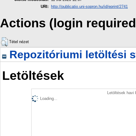
URI:
http://publicatio.uni-sopron.hu/id/eprint/2741
Actions (login required
Tétel nézet
Repozitóriumi letöltési s
Letöltések
Letöltések havi
Loading...