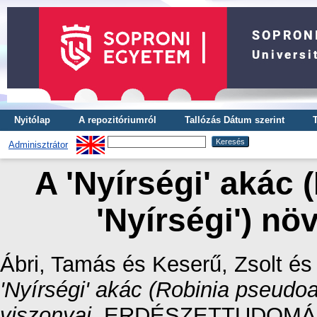
Nyitólap
A repozitóriumról
Tallózás Dátum szerint
Adminisztrátor
A 'Nyírségi' akác
'Nyírségi') nö
Ábri, Tamás
és
Keserű, Zsolt
é
'Nyírségi' akác (Robinia pseudoa
viszonyai.
ERDÉSZETTUDOMÁNYI