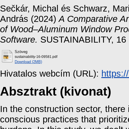
Sečkár, Michal
és
Schwarz, Mar
András
(2024)
A Comparative An
of Wood–Aluminum Window Produ
Software.
SUSTAINABILITY, 16 (
Szöveg
sustainability-16-09581.pdf
Download (2MB)
Hivatalos webcím (URL):
https:
Absztrakt (kivonat)
In the construction sector, there
conscious practices that prioriti