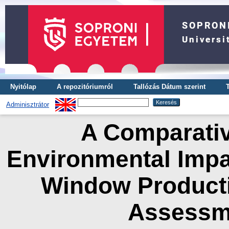
Nyitólap
A repozitóriumról
Tallózás Dátum szerint
Adminisztrátor
A Comparativ
Environmental Imp
Window Producti
Assessm