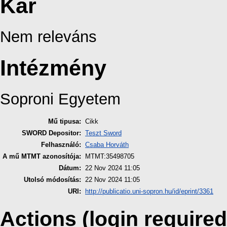
Kar
Nem releváns
Intézmény
Soproni Egyetem
Mű tipusa:
Cikk
SWORD Depositor:
Teszt Sword
Felhasználó:
Csaba Horváth
A mű MTMT azonosítója:
MTMT:35498705
Dátum:
22 Nov 2024 11:05
Utolsó módosítás:
22 Nov 2024 11:05
URI:
http://publicatio.uni-sopron.hu/id/eprint/3361
Actions (login required