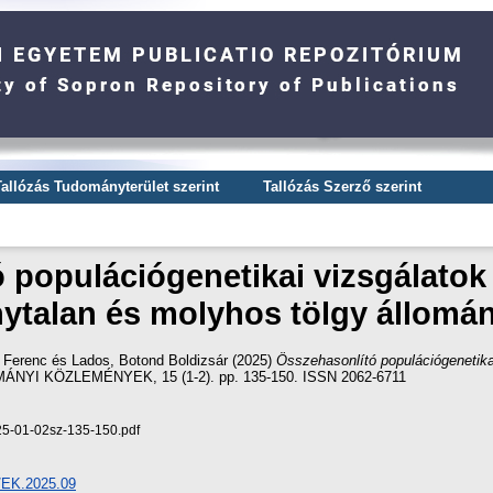
Tallózás Tudományterület szerint
Tallózás Szerző szerint
 populációgenetikai vizsgálatok 
ytalan és molyhos tölgy állomá
 Ferenc
és
Lados, Botond Boldizsár
(2025)
Összehasonlító populációgenetika
I KÖZLEMÉNYEK, 15 (1-2). pp. 135-150. ISSN 2062-6711
5-01-02sz-135-150.pdf
4/EK.2025.09