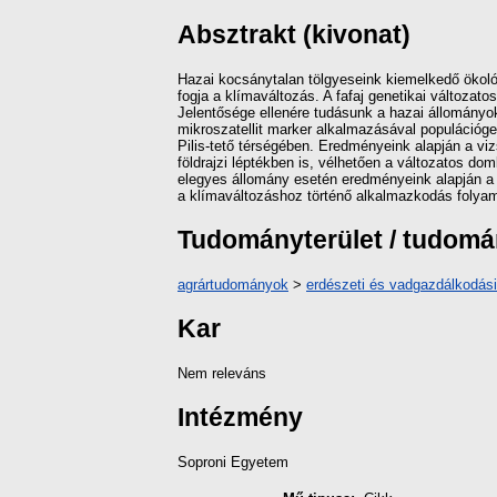
Absztrakt (kivonat)
Hazai kocsánytalan tölgyeseink kiemelkedő ökológ
fogja a klímaváltozás. A fafaj genetikai változa
Jelentősége ellenére tudásunk a hazai állományok
mikroszatellit marker alkalmazásával populációge
Pilis-tető térségében. Eredményeink alapján a viz
földrajzi léptékben is, vélhetően a változatos do
elegyes állomány esetén eredményeink alapján a ké
a klímaváltozáshoz történő alkalmazkodás folyam
Tudományterület / tudom
agrártudományok
>
erdészeti és vadgazdálkodás
Kar
Nem releváns
Intézmény
Soproni Egyetem