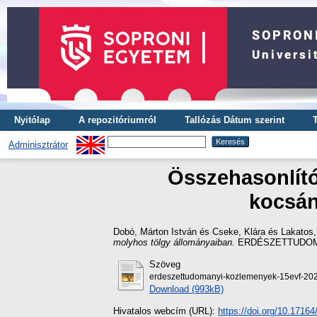
Nyitólap
A repozitóriumról
Tallózás Dátum szerint
Adminisztrátor
Összehasonlító
kocsán
Dobó, Márton István
és
Cseke, Klára
és
Lakatos,
molyhos tölgy állományaiban.
ERDÉSZETTUDOMÁNY
Szöveg
erdeszettudomanyi-kozlemenyek-15evf-202
Download (993kB)
Hivatalos webcím (URL):
https://doi.org/10.1716