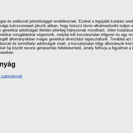
iai és erdészeti jelentőséggel rendelkeznek. Ezeket a legújabb kutatási eredm
tossága kulcsszerepet játszik abban, hogy hosszú távon alkalmazkodni tudjon 
 genetikai adottságait illetően jelenleg hiányosnak mondható. Jelen kutatás
netikai vizsgálatokat végeztünk, melybe két kocsánytalan tölgyest és egy m
sgált állományokban magas genetikai diverzitást tapasztaltunk. Továbbá azt i
mborzati és termőhelyi adottságok miatt, a kocsánytalan tölgy állományok közöt
t faj között recens génáramlás feltételezhető, amely felhívja a figyelmet a ké
ataiban.
ányág
i tudományok