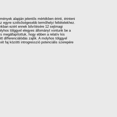
ények alapján jelentős mértékben érinti, érinteni
az egyre szélsőségesebb termőhelyi feltételekhez.
unkban ezért ennek bővítésére 12 sejtmagi
olyhos tölggyel elegyes állományt vontunk be a
s megállapítottuk, hogy ebben a relatív kis
t differenciálódás zajlik. A molyhos tölggyel
t faj közötti introgresszió potenciális szerepére