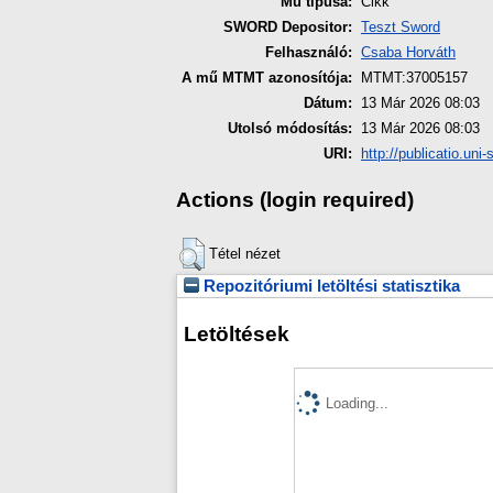
Mű tipusa:
Cikk
SWORD Depositor:
Teszt Sword
Felhasználó:
Csaba Horváth
A mű MTMT azonosítója:
MTMT:37005157
Dátum:
13 Már 2026 08:03
Utolsó módosítás:
13 Már 2026 08:03
URI:
http://publicatio.uni
Actions (login required)
Tétel nézet
Repozitóriumi letöltési statisztika
Letöltések
Loading...