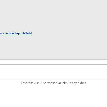
-sopron.hu/id/eprint/3944
Letöltések havi bontásban az elmúlt egy évben