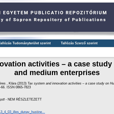
Tallózás Tudományterület szerint
Tallózás Szerző szerint
vation activities – a case stud
and medium enterprises
res , Klára
(2013)
Tax system and innovation activities – a case study on H
66. ISSN 0865-7823
- NEM RÉSZLETEZETT
pdf
13_4_03_illes_dunay_hustine...