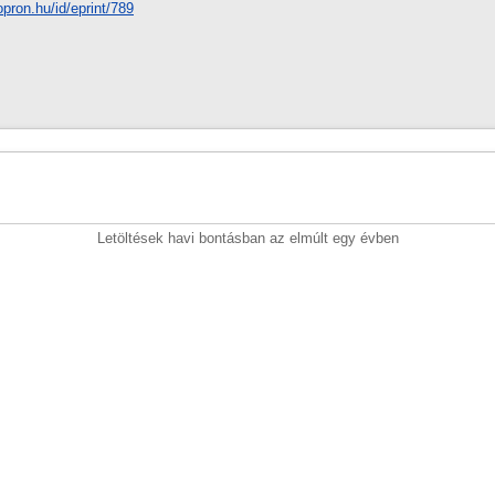
sopron.hu/id/eprint/789
Letöltések havi bontásban az elmúlt egy évben