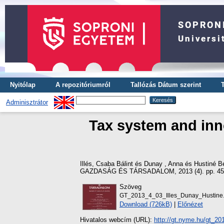
Nyitólap
A repozitóriumról
Tallózás Dátum szerint
Adminisztrátor
Tax system and inno
Illés, Csaba Bálint
és
Dunay , Anna
és
Hustiné Bé
GAZDASÁG ÉS TÁRSADALOM, 2013 (4). pp. 45-
Szöveg
GT_2013_4_03_Illes_Dunay_Hustine.
Download (726kB)
|
Előnézet
Hivatalos webcím (URL):
http://gt.nyme.hu/gt_20