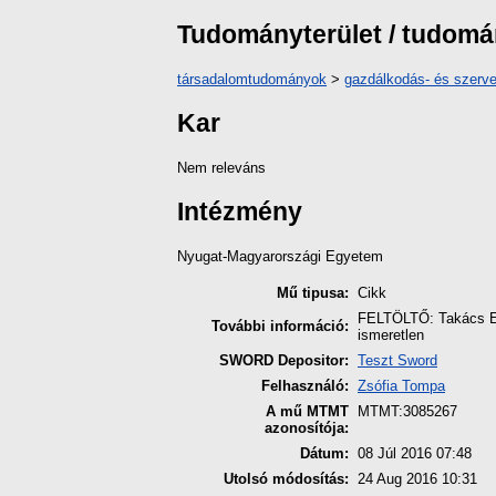
Tudományterület / tudom
társadalomtudományok
>
gazdálkodás- és szer
Kar
Nem releváns
Intézmény
Nyugat-Magyarországi Egyetem
Mű tipusa:
Cikk
FELTÖLTŐ: Takács Es
További információ:
ismeretlen
SWORD Depositor:
Teszt Sword
Felhasználó:
Zsófia Tompa
A mű MTMT
MTMT:3085267
azonosítója:
Dátum:
08 Júl 2016 07:48
Utolsó módosítás:
24 Aug 2016 10:31