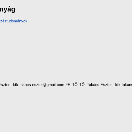
ányág
vezéstudományok
zter - ktk.takacs.eszter@gmail.com FELTÖLTŐ: Takács Eszter - ktk.takac