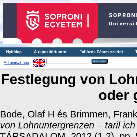
Nyitólap
A repozitóriumról
Tallózás Dátum szerint
Adminisztrátor
Festlegung von Lohn
oder 
Bode, Olaf H
és
Brimmen, Fran
von Lohnuntergrenzen – taril ich
TÁRSADALOM, 2012 (1-2). pp. 