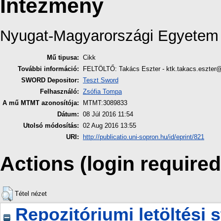
Intézmény
Nyugat-Magyarországi Egyetem
Mű tipusa:
Cikk
További információ:
FELTÖLTŐ: Takács Eszter - ktk.takacs.eszter
SWORD Depositor:
Teszt Sword
Felhasználó:
Zsófia Tompa
A mű MTMT azonosítója:
MTMT:3089833
Dátum:
08 Júl 2016 11:54
Utolsó módosítás:
02 Aug 2016 13:55
URI:
http://publicatio.uni-sopron.hu/id/eprint/821
Actions (login required
Tétel nézet
Repozitóriumi letöltési s