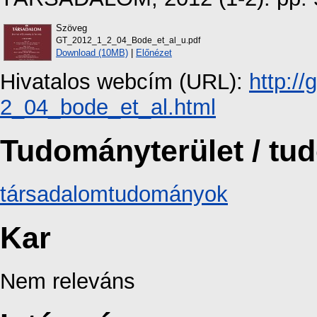
Szöveg
GT_2012_1_2_04_Bode_et_al_u.pdf
Download (10MB)
|
Előnézet
Hivatalos webcím (URL):
http:/
2_04_bode_et_al.html
Tudományterület / t
társadalomtudományok
Kar
Nem releváns