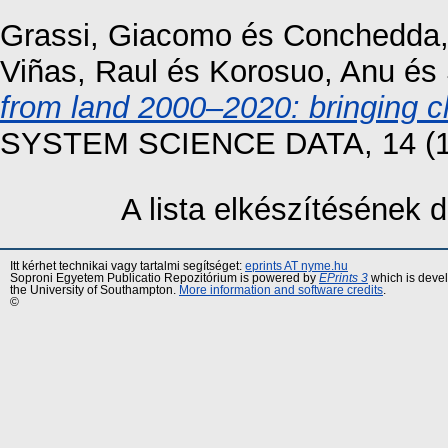
Grassi, Giacomo
és
Conchedda, 
Viñas, Raul
és
Korosuo, Anu
és
from land 2000–2020: bringing cla
SYSTEM SCIENCE DATA, 14 (10)
A lista elkészítésének
Itt kérhet technikai vagy tartalmi segítséget:
eprints AT nyme.hu
Soproni Egyetem Publicatio Repozitórium is powered by
EPrints 3
which is deve
the University of Southampton.
More information and software credits
.
©