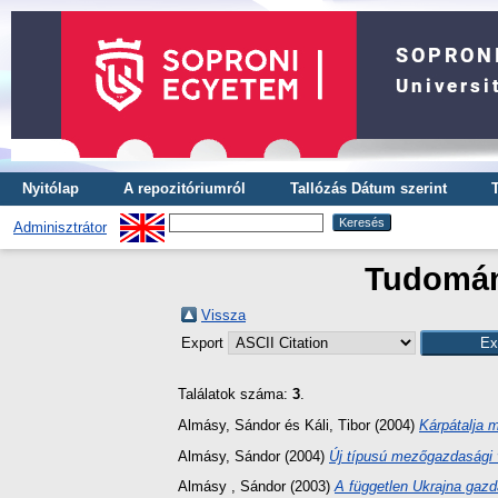
Nyitólap
A repozitóriumról
Tallózás Dátum szerint
Adminisztrátor
Tudomány
Vissza
Export
Találatok száma:
3
.
Almásy, Sándor
és
Káli, Tibor
(2004)
Kárpátalja 
Almásy, Sándor
(2004)
Új típusú mezőgazdasági v
Almásy , Sándor
(2003)
A független Ukrajna gazda