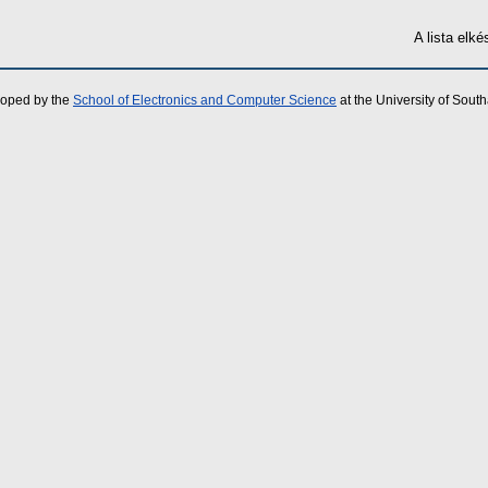
A lista elk
loped by the
School of Electronics and Computer Science
at the University of Sou