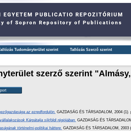
Tallózás Tudományterület szerint
Tallózás Szerző szerint
terület szerző szerint "
Almásy,
mezőgazdasága az ezredfordulón.
GAZDASÁG ÉS TÁRSADALOM, 2004 (1). pp
állalakozások Kárpátalja síkföldi régiójában.
GAZDASÁG ÉS TÁRSADALOM, 20
ságának történelmi-politikai háttere.
GAZDASÁG ÉS TÁRSADALOM, 2003 (1).