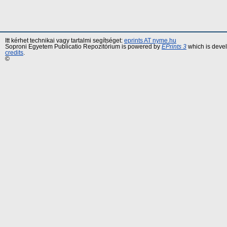
Itt kérhet technikai vagy tartalmi segítséget:
eprints AT nyme.hu
Soproni Egyetem Publicatio Repozitórium is powered by
EPrints 3
which is deve
credits
.
©