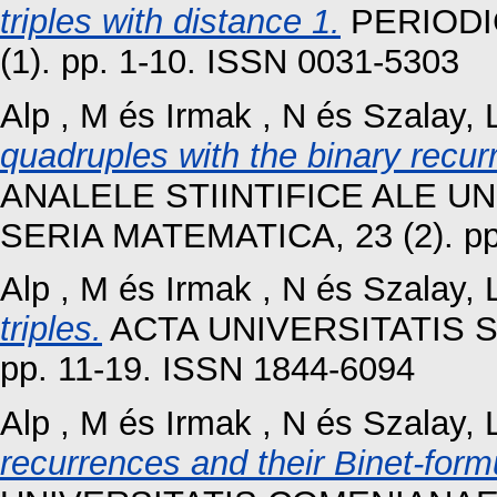
triples with distance 1.
PERIODI
(1). pp. 1-10. ISSN 0031-5303
Alp , M
és
Irmak , N
és
Szalay, 
quadruples with the binary recur
ANALELE STIINTIFICE ALE U
SERIA MATEMATICA, 23 (2). pp
Alp , M
és
Irmak , N
és
Szalay, 
triples.
ACTA UNIVERSITATIS S
pp. 11-19. ISSN 1844-6094
Alp , M
és
Irmak , N
és
Szalay, 
recurrences and their Binet-form