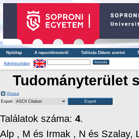
Nyitólap
A repozitóriumról
Tallózás Dátum szerint
Adminisztrátor
Tudományterület s
Vissza
Export
Találatok száma:
4
.
Alp , M
és
Irmak , N
és
Szalay, 