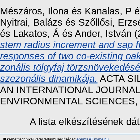
Mészáros, Ilona
és
Kanalas, P
é
Nyitrai, Balázs
és
Szőllősi, Erzs
és
Lakatos, Á
és
Ander, István
(
stem radius increment and sap fl
responses of two co-existing oak
zonális tölgyfaj törzsnövekedé
szezonális dinamikája.
ACTA SI
AN INTERNATIONAL JOURNAL
ENVIRONMENTAL SCIENCES, 7.
A lista elkészítésének d
Itt kérhet technikai vagy tartalmi segítséget:
eprints AT nyme.hu