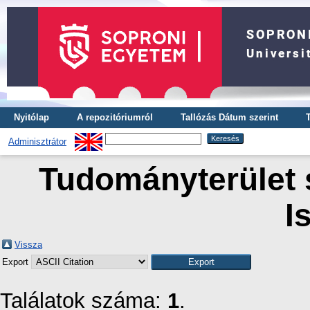
Nyitólap
A repozitóriumról
Tallózás Dátum szerint
Adminisztrátor
Tudományterület s
I
Vissza
Export
Találatok száma:
1
.