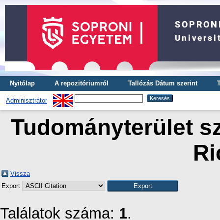
Nyitólap
A repozitóriumról
Tallózás Dátum szerint
Adminisztrátor
Tudományterület sz
Ri
Vissza
Export
Találatok száma:
1
.