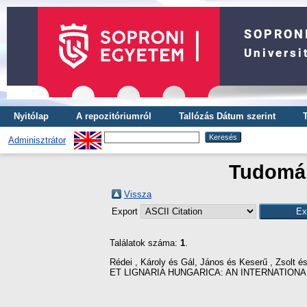
Nyitólap
A repozitóriumról
Tallózás Dátum szerint
Adminisztrátor
Tudomány
Vissza
Export
Találatok száma:
1
.
Rédei , Károly
és
Gál, János
és
Keserű , Zsolt
é
ET LIGNARIA HUNGARICA: AN INTERNATIONAL