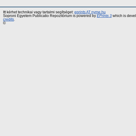
Itt kérhet technikai vagy tartalmi segítséget:
eprints AT nyme.hu
Soproni Egyetem Publicatio Repozitórium is powered by
EPrints 3
which is deve
credits
.
©