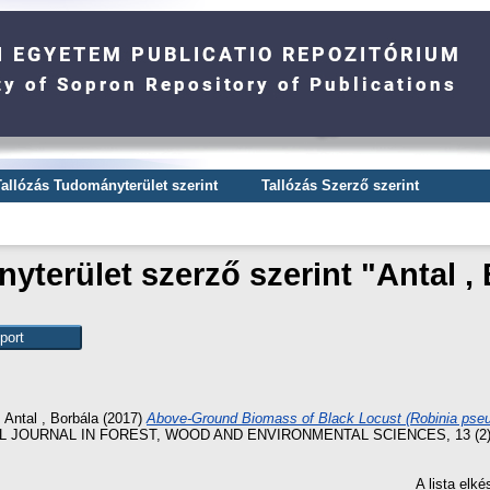
Tallózás Tudományterület szerint
Tallózás Szerző szerint
terület szerző szerint "
Antal ,
s
Antal , Borbála
(2017)
Above-Ground Biomass of Black Locust (Robinia pseu
 JOURNAL IN FOREST, WOOD AND ENVIRONMENTAL SCIENCES, 13 (2). p
A lista elk