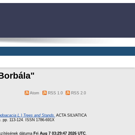
 Borbála
"
Atom
RSS 1.0
RSS 2.0
doacacia L.) Trees and Stands.
ACTA SILVATICA
p. 113-124. ISSN 1786-691X
észítésének dátuma
Fri Aug 7 03:29:47 2026 UTC
.