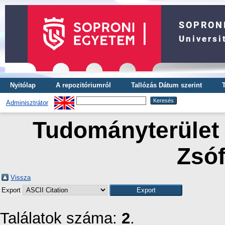
Nyitólap
A repozitóriumról
Tallózás Dátum szerint
Adminisztrátor
Tudományterület 
Zsóf
Vissza
Export
Találatok száma:
2
.