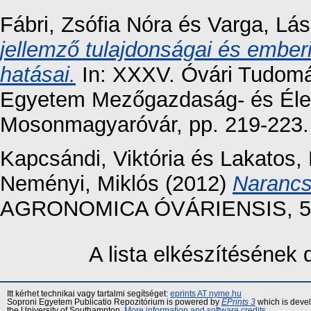
Fábri, Zsófia Nóra
és
Varga, Lás
jellemző tulajdonságai és ember
hatásai.
In: XXXV. Óvári Tudom
Egyetem Mezőgazdaság- és Élel
Mosonmagyaróvár, pp. 219-223.
Kapcsándi, Viktória
és
Lakatos, 
Neményi, Miklós
(2012)
Narancs
AGRONOMICA ÓVÁRIENSIS, 54 (
A lista elkészítésének
Itt kérhet technikai vagy tartalmi segítséget:
eprints AT nyme.hu
Soproni Egyetem Publicatio Repozitórium is powered by
EPrints 3
which is deve
the University of Southampton.
More information and software credits
.