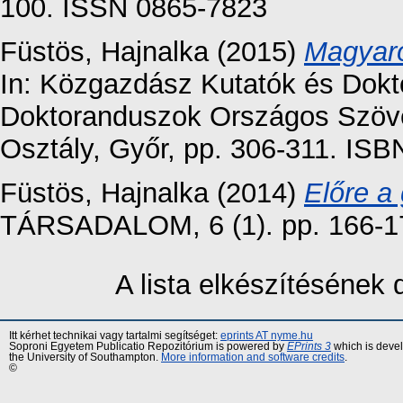
100. ISSN 0865-7823
Füstös, Hajnalka
(2015)
Magyaro
In: Közgazdász Kutatók és Dokto
Doktoranduszok Országos Szöv
Osztály, Győr, pp. 306-311. IS
Füstös, Hajnalka
(2014)
Előre a
TÁRSADALOM, 6 (1). pp. 166-1
A lista elkészítésének
Itt kérhet technikai vagy tartalmi segítséget:
eprints AT nyme.hu
Soproni Egyetem Publicatio Repozitórium is powered by
EPrints 3
which is deve
the University of Southampton.
More information and software credits
.
©