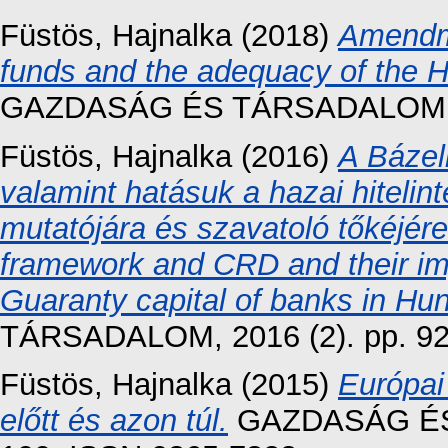
Füstös, Hajnalka
(2018)
Amendme
funds and the adequacy of the H
GAZDASÁG ÉS TÁRSADALOM, 9 (
Füstös, Hajnalka
(2016)
A Bázel
valamint hatásuk a hazai hitelin
mutatójára és szavatoló tőkéjér
framework and CRD and their im
Guaranty capital of banks in Hun
TÁRSADALOM, 2016 (2). pp. 92
Füstös, Hajnalka
(2015)
Európai
előtt és azon túl.
GAZDASÁG ÉS 