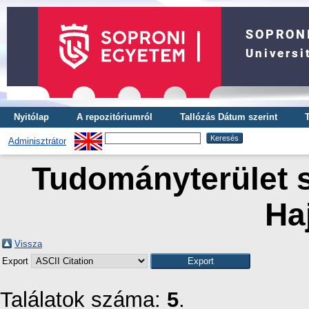
Nyitólap
A repozitóriumról
Tallózás Dátum szerint
Adminisztrátor
Tudományterület s
Ha
Vissza
Export
Találatok száma:
5
.