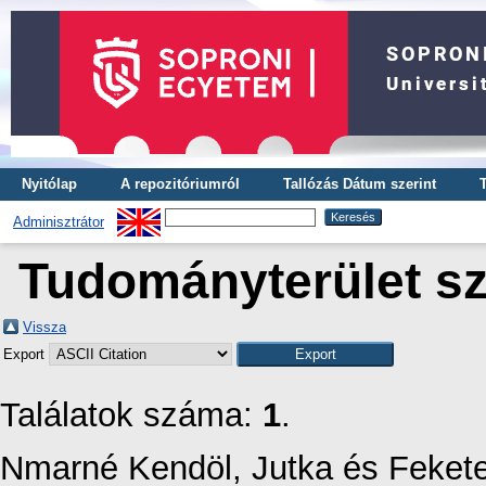
Nyitólap
A repozitóriumról
Tallózás Dátum szerint
Adminisztrátor
Tudományterület sze
Vissza
Export
Találatok száma:
1
.
Nmarné Kendöl, Jutka
és
Fekete