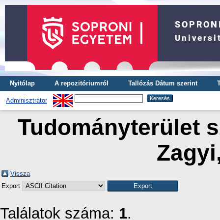
Nyitólap
A repozitóriumról
Tallózás Dátum szerint
Adminisztrátor
Tudományterület sz
Zagyi
Vissza
Export
Találatok száma:
1
.