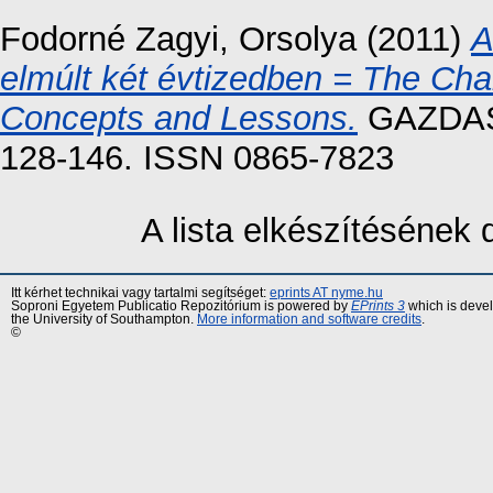
Fodorné Zagyi, Orsolya
(2011)
A
elmúlt két évtizedben = The Ch
Concepts and Lessons.
GAZDASÁ
128-146. ISSN 0865-7823
A lista elkészítésének
Itt kérhet technikai vagy tartalmi segítséget:
eprints AT nyme.hu
Soproni Egyetem Publicatio Repozitórium is powered by
EPrints 3
which is deve
the University of Southampton.
More information and software credits
.
©