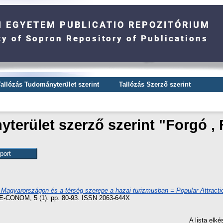
Tallózás Tudományterület szerint
Tallózás Szerző szerint
terület szerző szerint "
Forgó , 
e Magyarországon és a térség szerepe a hazai turizmusban = Popular Attraction
E-CONOM, 5 (1). pp. 80-93. ISSN 2063-644X
A lista elk