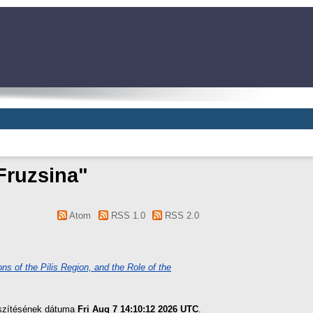
Fruzsina
"
Atom
RSS 1.0
RSS 2.0
s of the Pilis Region, and the Role of the
észítésének dátuma
Fri Aug 7 14:10:12 2026 UTC
.