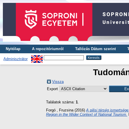
Nyitólap
A repozitóriumról
Tallózás Dátum szerint
Adminisztrátor
Tudomány
Vissza
Export
Találatok száma:
1
.
Forgó , Fruzsina
(2016)
A pilisi térség ismertség
Region in the Wider Context of National Tourism.