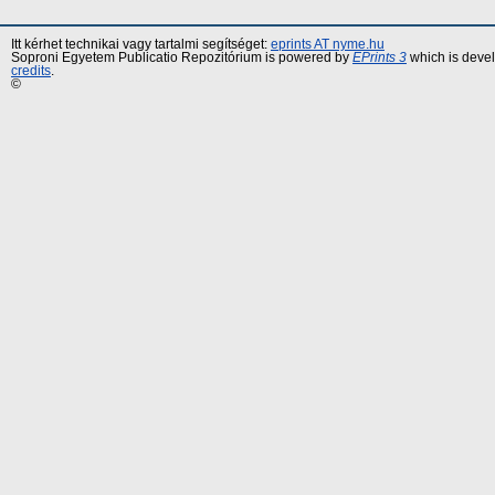
Itt kérhet technikai vagy tartalmi segítséget:
eprints AT nyme.hu
Soproni Egyetem Publicatio Repozitórium is powered by
EPrints 3
which is deve
credits
.
©