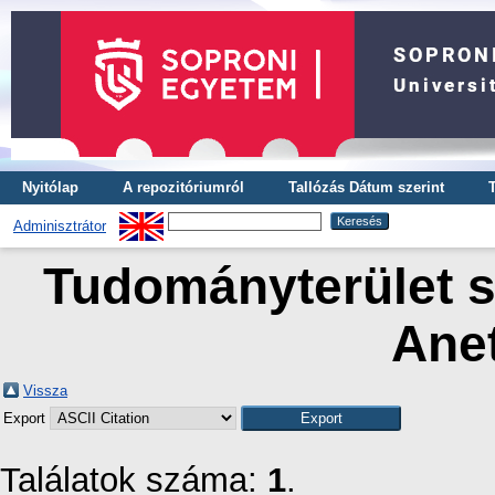
Nyitólap
A repozitóriumról
Tallózás Dátum szerint
Adminisztrátor
Tudományterület sz
Anet
Vissza
Export
Találatok száma:
1
.