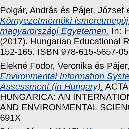
Polgár, András
és
Pájer, József
Környezetmérnöki ismeretmegúj
magyarországi Egyetemen.
In: 
(2017). Hungarian Educational R
152-165. ISBN 978-615-5657-05
Elekné Fodor, Veronika
és
Pájer
Environmental Information Syst
Assessment (in Hungary).
ACTA 
HUNGARICA: AN INTERNATIO
AND ENVIRONMENTAL SCIENCES,
691X