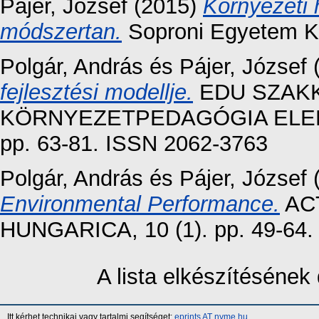
Pájer, József
(2015)
Környezeti h
módszertan.
Soproni Egyetem K
Polgár, András
és
Pájer, József
fejlesztési modellje.
EDU SZAK
KÖRNYEZETPEDAGÓGIA ELEKT
pp. 63-81. ISSN 2062-3763
Polgár, András
és
Pájer, József
Environmental Performance.
ACT
HUNGARICA, 10 (1). pp. 49-64
A lista elkészítéséne
Itt kérhet technikai vagy tartalmi segítséget:
eprints AT nyme.hu