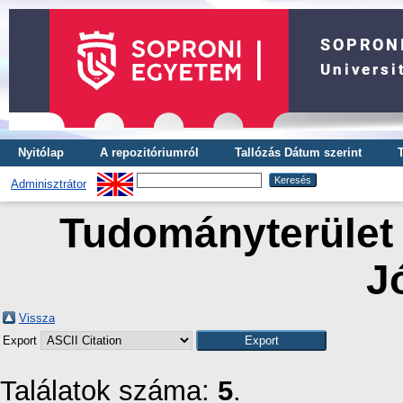
Nyitólap
A repozitóriumról
Tallózás Dátum szerint
Adminisztrátor
Tudományterület 
J
Vissza
Export
Találatok száma:
5
.