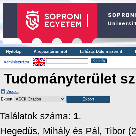
Nyitólap
A repozitóriumról
Tallózás Dátum szerint
Adminisztrátor
Tudományterület sze
Vissza
Export
Találatok száma:
1
.
Hegedűs, Mihály
és
Pál, Tibor
(