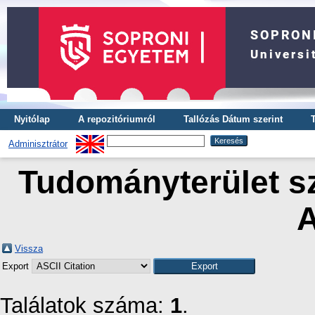
Nyitólap
A repozitóriumról
Tallózás Dátum szerint
Adminisztrátor
Tudományterület sz
A
Vissza
Export
Találatok száma:
1
.