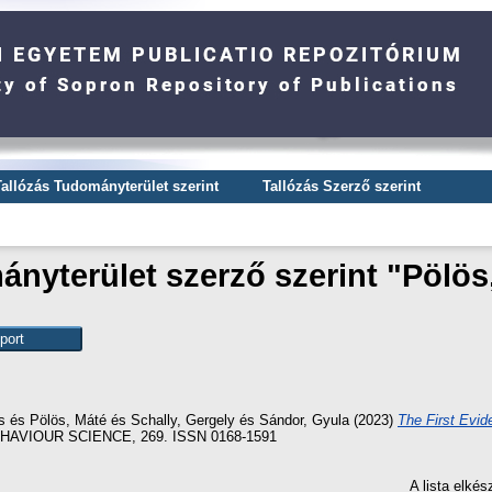
Tallózás Tudományterület szerint
Tallózás Szerző szerint
nyterület szerző szerint "
Pölös
s
és
Pölös, Máté
és
Schally, Gergely
és
Sándor, Gyula
(2023)
The First Evi
AVIOUR SCIENCE, 269. ISSN 0168-1591
A lista elké