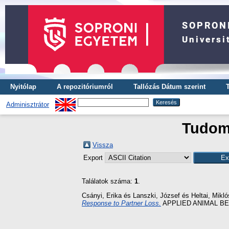
Nyitólap
A repozitóriumról
Tallózás Dátum szerint
Adminisztrátor
Tudomá
Vissza
Export
Találatok száma:
1
.
Csányi, Erika
és
Lanszki, József
és
Heltai, Mikló
Response to Partner Loss.
APPLIED ANIMAL BEH