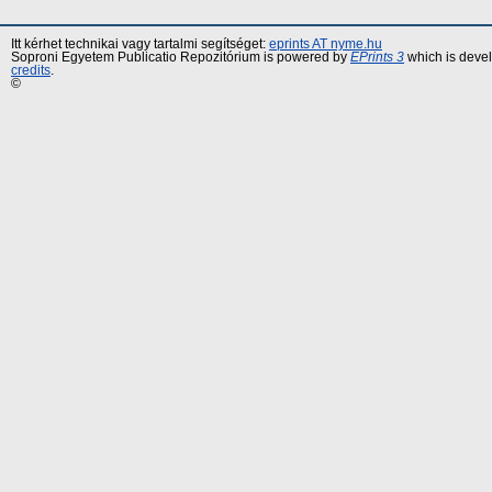
Itt kérhet technikai vagy tartalmi segítséget:
eprints AT nyme.hu
Soproni Egyetem Publicatio Repozitórium is powered by
EPrints 3
which is deve
credits
.
©