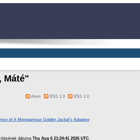
, Máté
"
Atom
RSS 1.0
RSS 2.0
dence of A Monogamous Golden Jackal’s Adaptive
szítésének dátuma
Thu Aug 6 21:24:41 2026 UTC
.