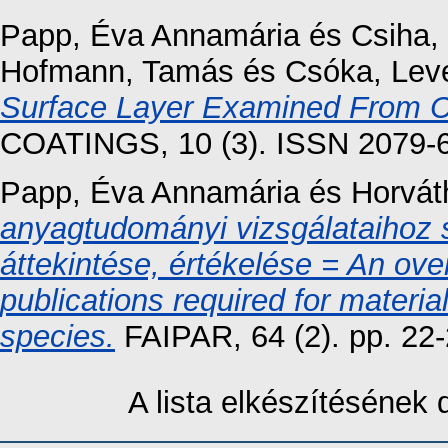
Papp, Éva Annamária
és
Csiha, 
Hofmann, Tamás
és
Csóka, Lev
Surface Layer Examined From C
COATINGS, 10 (3). ISSN 2079-
Papp, Éva Annamária
és
Horvát
anyagtudományi vizsgálataihoz 
áttekintése, értékelése = An ov
publications required for materi
species.
FAIPAR, 64 (2). pp. 22
A lista elkészítésének