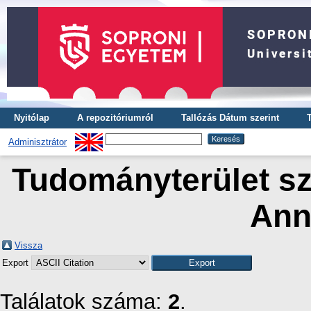
Nyitólap
A repozitóriumról
Tallózás Dátum szerint
Adminisztrátor
Tudományterület sze
Ann
Vissza
Export
Találatok száma:
2
.