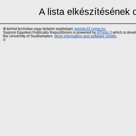
A lista elkészítésének
Itt kérhet technikai vagy tartalmi segítséget:
eprints AT nyme.hu
Soproni Egyetem Publicatio Repozitórium is powered by
EPrints 3
which is deve
the University of Southampton.
More information and software credits
.
©