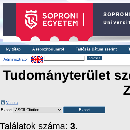
Nyitólap
A repozitóriumról
Tallózás Dátum szerint
Adminisztrátor
Tudományterület sze
Z
Vissza
Export
Találatok száma:
3
.