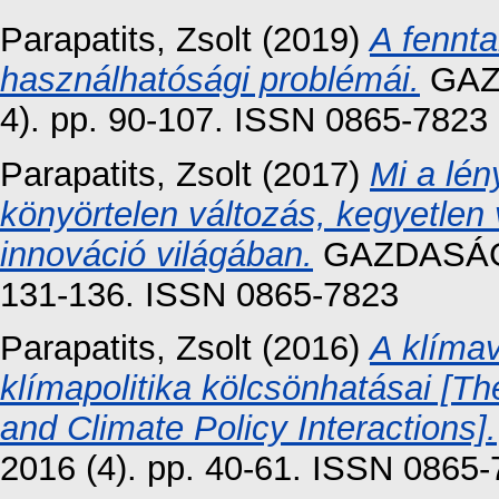
Parapatits, Zsolt
(2019)
A fennta
használhatósági problémái.
GAZ
4). pp. 90-107. ISSN 0865-7823
Parapatits, Zsolt
(2017)
Mi a lé
könyörtelen változás, kegyetlen 
innováció világában.
GAZDASÁG 
131-136. ISSN 0865-7823
Parapatits, Zsolt
(2016)
A klímav
klímapolitika kölcsönhatásai [
and Climate Policy Interactions].
2016 (4). pp. 40-61. ISSN 0865