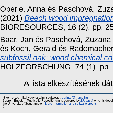
Oberle, Anna
és
Paschová, Zuz
(2021)
Beech wood impregnation 
BIORESOURCES, 16 (2). pp. 25
Baar, Jan
és
Paschová, Zuzana
és
Koch, Gerald
és
Rademacher,
subfossil oak: wood chemical c
HOLZFORSCHUNG, 74 (1). pp. 
A lista elkészítésének d
Itt kérhet technikai vagy tartalmi segítséget:
eprints AT nyme.hu
Soproni Egyetem Publicatio Repozitórium is powered by
EPrints 3
which is deve
the University of Southampton.
More information and software credits
.
©