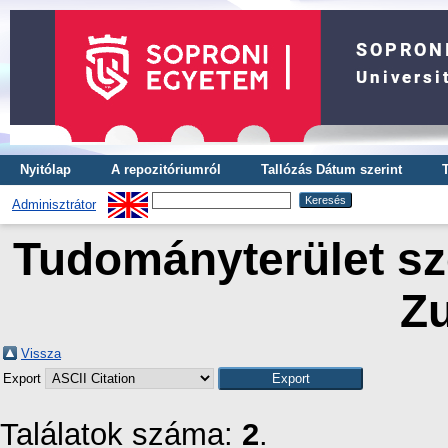
Nyitólap
A repozitóriumról
Tallózás Dátum szerint
Adminisztrátor
Tudományterület sze
Z
Vissza
Export
Találatok száma:
2
.