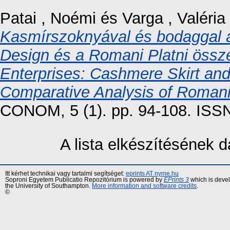
Patai , Noémi
és
Varga , Valéria
Kasmírszoknyával és bodaggal a
Design és a Romani Platni össz
Enterprises: Cashmere Skirt and
Comparative Analysis of Romani
CONOM, 5 (1). pp. 94-108. ISS
A lista elkészítésének
Itt kérhet technikai vagy tartalmi segítséget:
eprints AT nyme.hu
Soproni Egyetem Publicatio Repozitórium is powered by
EPrints 3
which is deve
the University of Southampton.
More information and software credits
.
©