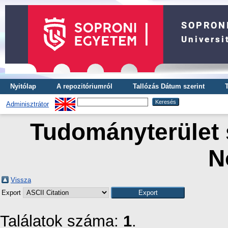
Nyitólap
A repozitóriumról
Tallózás Dátum szerint
Adminisztrátor
Tudományterület s
N
Vissza
Export
Találatok száma:
1
.