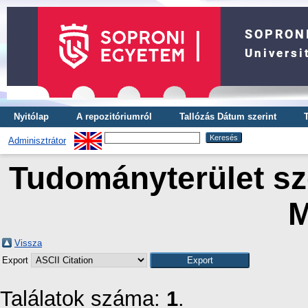
Nyitólap
A repozitóriumról
Tallózás Dátum szerint
Adminisztrátor
Tudományterület sze
M
Vissza
Export
Találatok száma:
1
.