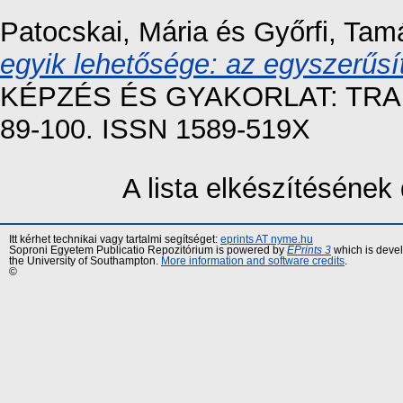
Patocskai, Mária
és
Győrfi, Tam
egyik lehetősége: az egyszerűs
KÉPZÉS ÉS GYAKORLAT: TRAIN
89-100. ISSN 1589-519X
A lista elkészítéséne
Itt kérhet technikai vagy tartalmi segítséget:
eprints AT nyme.hu
Soproni Egyetem Publicatio Repozitórium is powered by
EPrints 3
which is deve
the University of Southampton.
More information and software credits
.
©