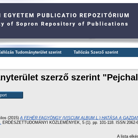
Tallózás Tudományterület szerint
Tallózás Szerző szerint
yterület szerző szerint "
Pejchal
ilos
(2015)
A FEHÉR FAGYÖNGY (VISCUM ALBUM L.) HATÁSA A GAZD
.
ERDÉSZETTUDOMÁNYI KÖZLEMÉNYEK, 5 (1). pp. 101-118. ISSN 2062-
A lista elk