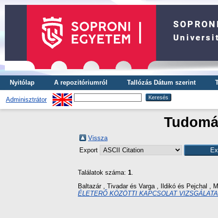
Nyitólap
A repozitóriumról
Tallózás Dátum szerint
Adminisztrátor
Tudomán
Vissza
Export
Találatok száma:
1
.
Baltazár , Tivadar
és
Varga , Ildikó
és
Pejchal , M
ÉLETERŐ KÖZÖTTI KAPCSOLAT VIZSGÁLATA