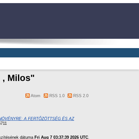
 , Milos
"
Atom
RSS 1.0
RSS 2.0
ANÖVÉNYRE: A FERTŐZÖTTSÉG ÉS AZ
6711
észítésének dátuma
Fri Aug 7 03:37:39 2026 UTC
.