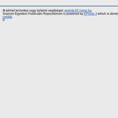
Itt kérhet technikai vagy tartalmi segítséget:
eprints AT nyme.hu
Soproni Egyetem Publicatio Repozitórium is powered by
EPrints 3
which is deve
credits
.
©