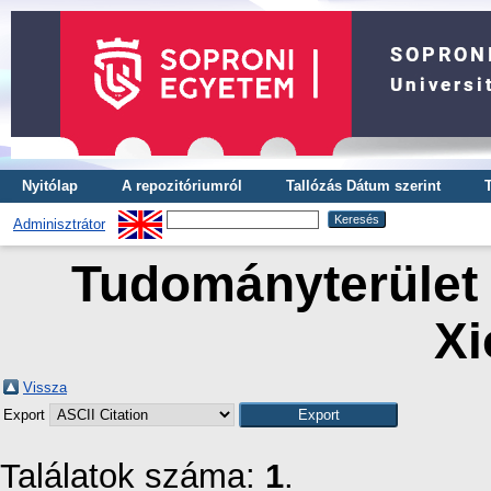
Nyitólap
A repozitóriumról
Tallózás Dátum szerint
Adminisztrátor
Tudományterület 
Xi
Vissza
Export
Találatok száma:
1
.