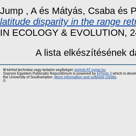
Jump , A
és
Mátyás, Csaba
és
P
latitude disparity in the range r
IN ECOLOGY & EVOLUTION, 24 (
A lista elkészítésének
Itt kérhet technikai vagy tartalmi segítséget:
eprints AT nyme.hu
Soproni Egyetem Publicatio Repozitórium is powered by
EPrints 3
which is deve
the University of Southampton.
More information and software credits
.
©