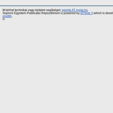
Itt kérhet technikai vagy tartalmi segítséget:
eprints AT nyme.hu
Soproni Egyetem Publicatio Repozitórium is powered by
EPrints 3
which is deve
credits
.
©