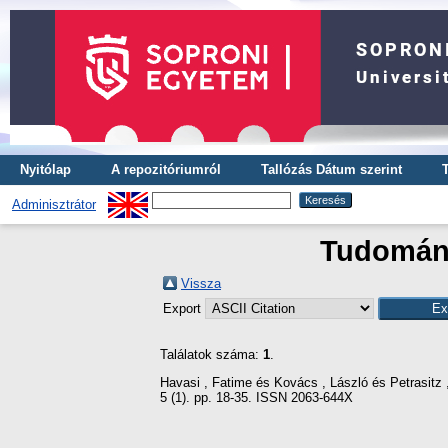
Nyitólap
A repozitóriumról
Tallózás Dátum szerint
Adminisztrátor
Tudomány
Vissza
Export
Találatok száma:
1
.
Havasi , Fatime
és
Kovács , László
és
Petrasitz 
5 (1). pp. 18-35. ISSN 2063-644X