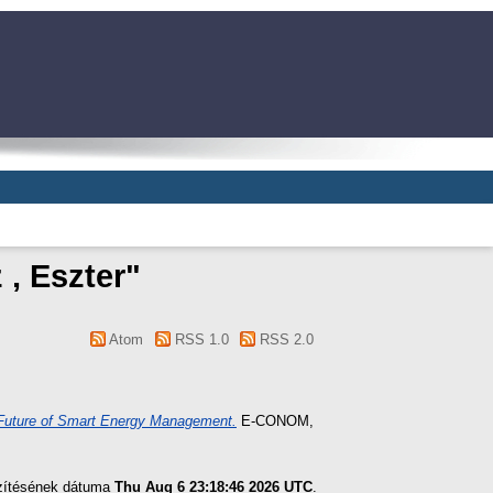
 , Eszter
"
Atom
RSS 1.0
RSS 2.0
 Future of Smart Energy Management.
E-CONOM,
szítésének dátuma
Thu Aug 6 23:18:46 2026 UTC
.