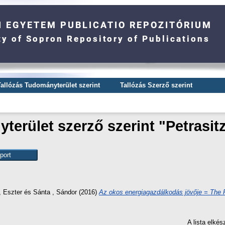
Tallózás Tudományterület szerint
Tallózás Szerző szerint
terület szerző szerint "
Petrasitz
, Eszter
és
Sánta , Sándor
(2016)
Az okos energiagazdálkodás jövője = The
A lista elké