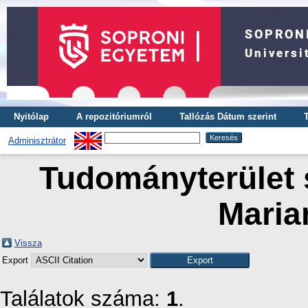
Nyitólap
A repozitóriumról
Tallózás Dátum szerint
Adminisztrátor
Tudományterület s
Maria
Vissza
Export
Találatok száma:
1
.