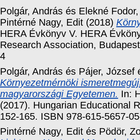
Polgár, András
és
Elekné Fodor,
Pintérné Nagy, Edit
(2018)
Körny
HERA Évkönyv V. HERA Évkönyve
Research Association, Budapest
4
Polgár, András
és
Pájer, József
Környezetmérnöki ismeretmegúj
magyarországi Egyetemen.
In: 
(2017). Hungarian Educational R
152-165. ISBN 978-615-5657-05
Pintérné Nagy, Edit
és
Pödör, Zo