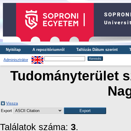
Nyitólap
A repozitóriumról
Tallózás Dátum szerint
Adminisztrátor
Tudományterület sz
Nag
Vissza
Export
Találatok száma:
3
.