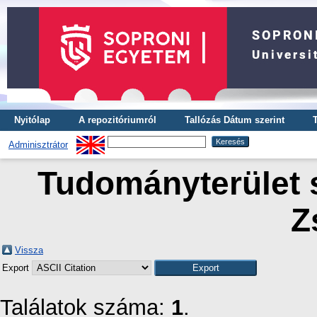
Nyitólap
A repozitóriumról
Tallózás Dátum szerint
Adminisztrátor
Tudományterület s
Z
Vissza
Export
Találatok száma:
1
.