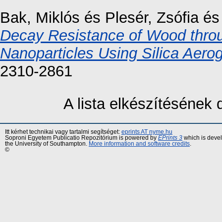
Bak, Miklós
és
Plesér, Zsófia
é
Decay Resistance of Wood throug
Nanoparticles Using Silica Aerog
2310-2861
A lista elkészítésének
Itt kérhet technikai vagy tartalmi segítséget:
eprints AT nyme.hu
Soproni Egyetem Publicatio Repozitórium is powered by
EPrints 3
which is deve
the University of Southampton.
More information and software credits
.
©