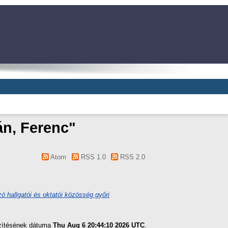
án, Ferenc
"
Atom
RSS 1.0
RSS 2.0
zó hallgatói és oktatói közösség győri
szítésének dátuma
Thu Aug 6 20:44:10 2026 UTC
.