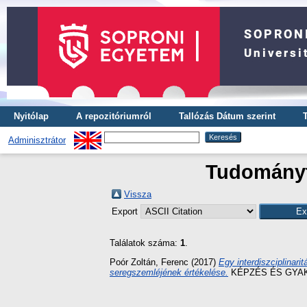
Nyitólap
A repozitóriumról
Tallózás Dátum szerint
Adminisztrátor
Tudományte
Vissza
Export
Találatok száma:
1
.
Poór Zoltán, Ferenc
(2017)
Egy interdiszciplinari
seregszemléjének értékelése.
KÉPZÉS ÉS GYAKOR