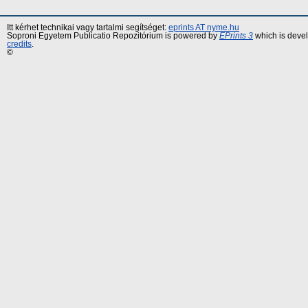
Itt kérhet technikai vagy tartalmi segítséget:
eprints AT nyme.hu
Soproni Egyetem Publicatio Repozitórium is powered by
EPrints 3
which is deve
credits
.
©