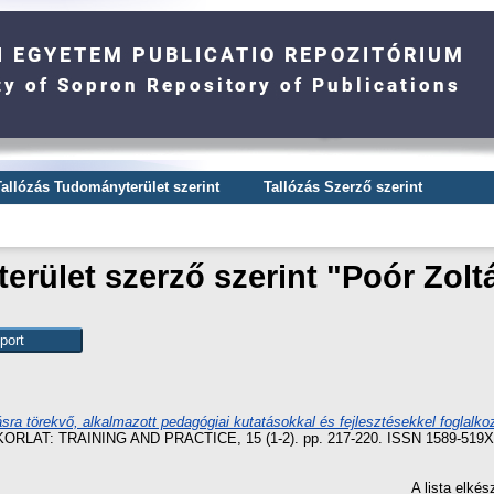
Tallózás Tudományterület szerint
Tallózás Szerző szerint
rület szerző szerint "
Poór Zolt
tásra törekvő, alkalmazott pedagógiai kutatásokkal és fejlesztésekkel foglalko
LAT: TRAINING AND PRACTICE, 15 (1-2). pp. 217-220. ISSN 1589-519X
A lista elké