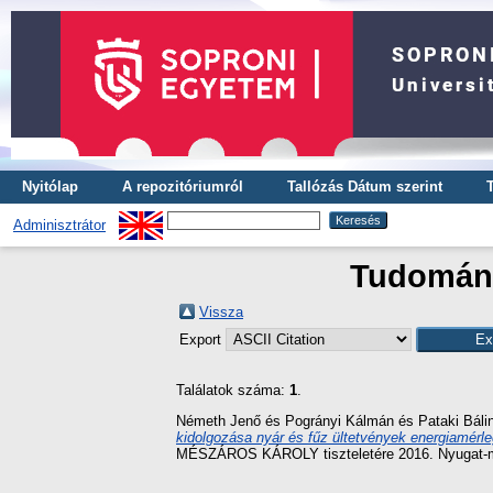
Nyitólap
A repozitóriumról
Tallózás Dátum szerint
Adminisztrátor
Tudományt
Vissza
Export
Találatok száma:
1
.
Németh Jenő
és
Pogrányi Kálmán
és
Pataki Báli
kidolgozása nyár és fűz ültetvények energiamérleg
MÉSZÁROS KÁROLY tiszteletére 2016. Nyugat-ma