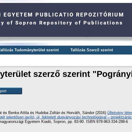
Tallózás Tudományterület szerint
Tallózás Szerző szerint
erület szerző szerint "
Pográny
nt
és
Benke Attila
és
Hudoba Zoltán
és
Horváth, Sándor
(2016)
Ültetvény léte
ét jelentősen javító, új, fektetett dugványozási technológiával – projektzár
gyarországi Egyetem Kiadó, Sopron, pp. 83-90. ISBN 978-963-334-288-6