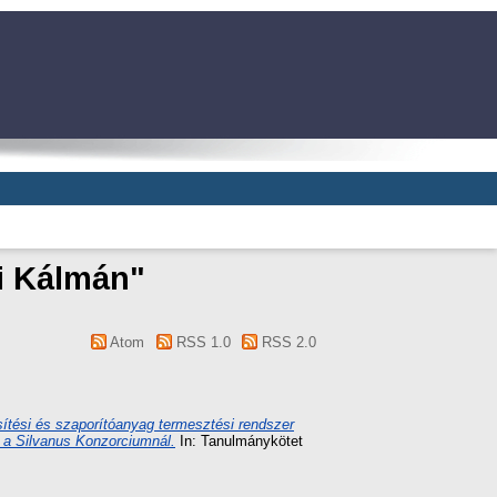
i Kálmán
"
Atom
RSS 1.0
RSS 2.0
sítési és szaporítóanyag termesztési rendszer
ás a Silvanus Konzorciumnál.
In: Tanulmánykötet