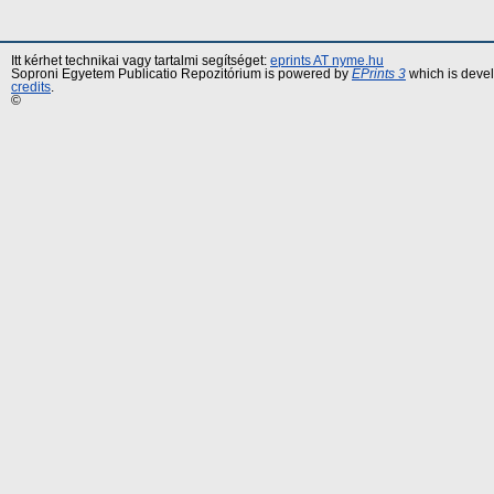
Itt kérhet technikai vagy tartalmi segítséget:
eprints AT nyme.hu
Soproni Egyetem Publicatio Repozitórium is powered by
EPrints 3
which is deve
credits
.
©