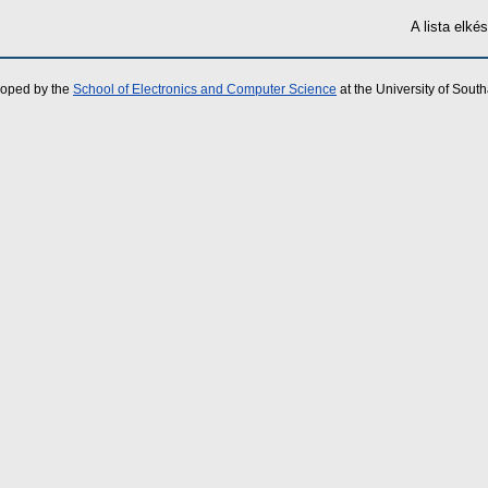
A lista elk
loped by the
School of Electronics and Computer Science
at the University of Sou