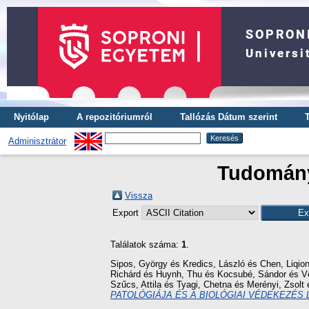
Nyitólap
A repozitóriumról
Tallózás Dátum szerint
Adminisztrátor
Tudományt
Vissza
Export
Találatok száma:
1
.
Sipos, György
és
Kredics, László
és
Chen, Liqio
Richárd
és
Huynh, Thu
és
Kocsubé, Sándor
és
V
Szűcs, Attila
és
Tyagi, Chetna
és
Merényi, Zsolt
PATOLÓGIÁJA ÉS A BIOLÓGIAI VÉDEKEZÉS 