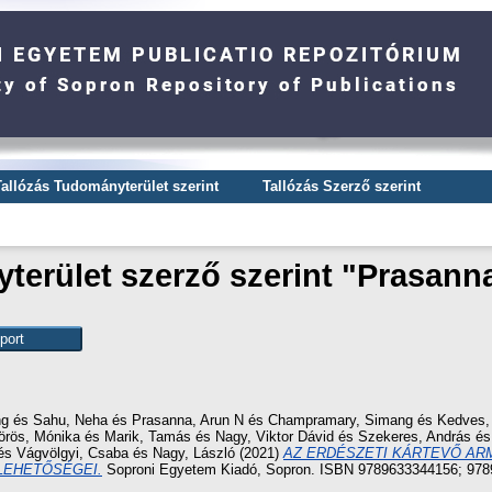
Tallózás Tudományterület szerint
Tallózás Szerző szerint
erület szerző szerint "
Prasanna
ng
és
Sahu, Neha
és
Prasanna, Arun N
és
Champramary, Simang
és
Kedves,
örös, Mónika
és
Marik, Tamás
és
Nagy, Viktor Dávid
és
Szekeres, András
é
és
Vágvölgyi, Csaba
és
Nagy, László
(2021)
AZ ERDÉSZETI KÁRTEVŐ AR
LEHETŐSÉGEI.
Soproni Egyetem Kiadó, Sopron. ISBN 9789633344156; 97