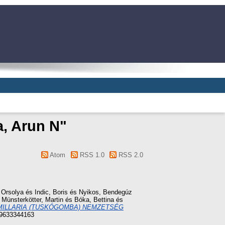
, Arun N
"
Atom
RSS 1.0
RSS 2.0
 Orsolya
és
Indic, Boris
és
Nyikos, Bendegúz
s
Münsterkötter, Martin
és
Bóka, Bettina
és
MILLARIA (TUSKÓGOMBA) NEMZETSÉG
89633344163