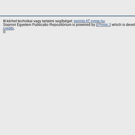
Itt kérhet technikai vagy tartalmi segítséget:
eprints AT nyme.hu
Soproni Egyetem Publicatio Repozitórium is powered by
EPrints 3
which is deve
credits
.
©