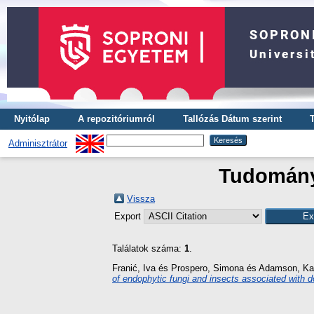
Nyitólap
A repozitóriumról
Tallózás Dátum szerint
Adminisztrátor
Tudományt
Vissza
Export
Találatok száma:
1
.
Franić, Iva
és
Prospero, Simona
és
Adamson, Ka
of endophytic fungi and insects associated with d