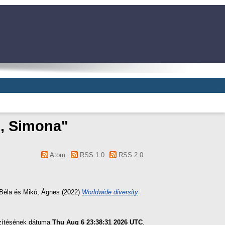
, Simona
"
Atom
RSS 1.0
RSS 2.0
Béla
és
Mikó, Ágnes
(2022)
Worldwide diversity
szítésének dátuma
Thu Aug 6 23:38:31 2026 UTC
.