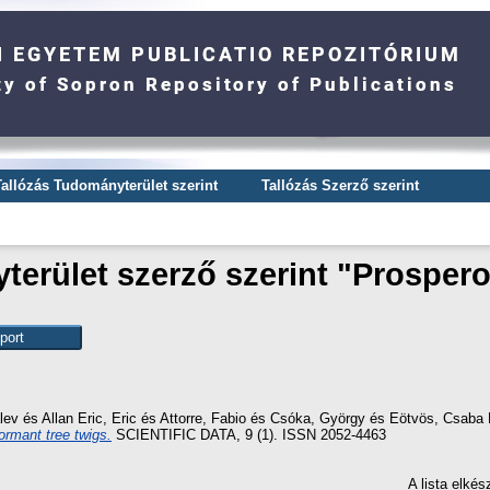
Tallózás Tudományterület szerint
Tallózás Szerző szerint
erület szerző szerint "
Prospero
lev
és
Allan Eric, Eric
és
Attorre, Fabio
és
Csóka, György
és
Eötvös, Csaba 
ormant tree twigs.
SCIENTIFIC DATA, 9 (1). ISSN 2052-4463
A lista elké