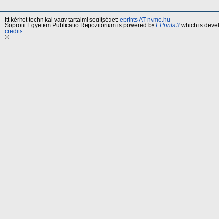
Itt kérhet technikai vagy tartalmi segítséget:
eprints AT nyme.hu
Soproni Egyetem Publicatio Repozitórium is powered by
EPrints 3
which is deve
credits
.
©