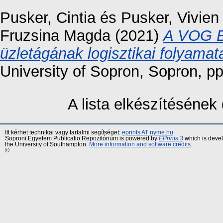
Pusker, Cintia
és
Pusker, Vivien
Fruzsina Magda
(2021)
A VOG Ex
üzletágának logisztikai folyamata
University of Sopron, Sopron, 
A lista elkészítéséne
Itt kérhet technikai vagy tartalmi segítséget:
eprints AT nyme.hu
Soproni Egyetem Publicatio Repozitórium is powered by
EPrints 3
which is deve
the University of Southampton.
More information and software credits
.
©