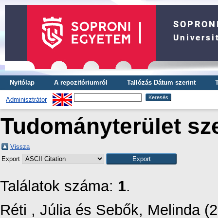
Nyitólap
A repozitóriumról
Tallózás Dátum szerint
Adminisztrátor
Tudományterület sze
Vissza
Export
Találatok száma:
1
.
Réti , Júlia
és
Sebők, Melinda
(2