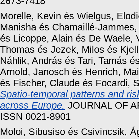
2673-7418
Morelle, Kevin
és
Wielgus, Elodi
Manisha
és
Chamaillé‐Jammes,
és
Licoppe, Alain
és
De Waele, V
Thomas
és
Jezek, Milos
és
Kjel
Náhlik, András
és
Tari, Tamás
é
Arnold, Janosch
és
Henrich, Ma
és
Fischer, Claude
és
Focardi, 
Spatio‐temporal patterns and ris
across Europe.
JOURNAL OF APP
ISSN 0021-8901
Moloi, Sibusiso
és
Csivincsik, 