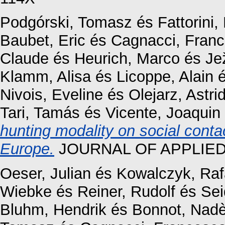
Podgórski, Tomasz
és
Fattorini,
Baubet, Eric
és
Cagnacci, Fran
Claude
és
Heurich, Marco
és
Je
Klamm, Alisa
és
Licoppe, Alain
Nivois, Eveline
és
Olejarz, Astri
Tari, Tamás
és
Vicente, Joaquin
hunting modality on social conta
Europe.
JOURNAL OF APPLIED E
Oeser, Julian
és
Kowalczyk, Raf
Wiebke
és
Reiner, Rudolf
és
Sei
Bluhm, Hendrik
és
Bonnot, Nad