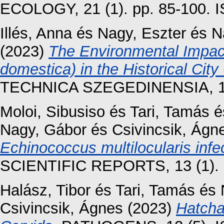
ECOLOGY, 21 (1). pp. 85-100. 
Illés, Anna
és
Nagy, Eszter
és
N
(2023)
The Environmental Impact
domestica) in the Historical City
TECHNICA SZEGEDINENSIA, 17 (
Moloi, Sibusiso
és
Tari, Tamás
é
Nagy, Gábor
és
Csivincsik, Ágn
Echinococcus multilocularis infe
SCIENTIFIC REPORTS, 13 (1).
Halász, Tibor
és
Tari, Tamás
és
Csivincsik, Ágnes
(2023)
Hatcha