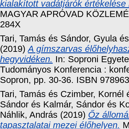
kialakított vadátjárók értékelés
MAGYAR APRÓVAD KÖZLEMÉNYEK
284X
Tari, Tamás
és
Sándor, Gyula
é
(2019)
A gímszarvas élőhelyhasz
hegyvidéken.
In: Soproni Egyete
Tudományos Konferencia : konfer
Sopron, pp. 30-36. ISBN 9789
Tari, Tamás
és
Czimber, Kornél
Sándor
és
Kalmár, Sándor
és
Ko
Náhlik, András
(2019)
Őz állomá
tapasztalatai mezei élőhelyen.
M