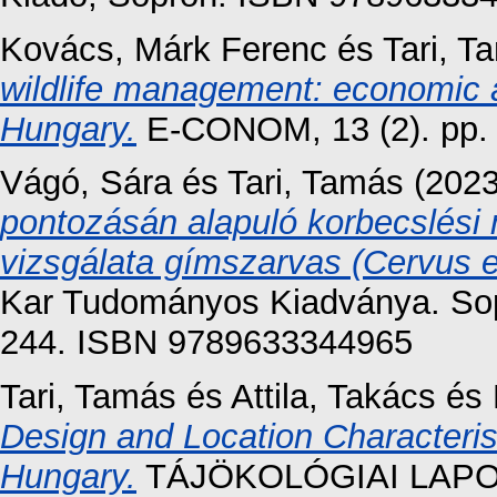
Kovács, Márk Ferenc
és
Tari, T
wildlife management: economic asp
Hungary.
E-CONOM, 13 (2). pp.
Vágó, Sára
és
Tari, Tamás
(202
pontozásán alapuló korbecslés
vizsgálata gímszarvas (Cervus 
Kar Tudományos Kiadványa. Sop
244. ISBN 9789633344965
Tari, Tamás
és
Attila, Takács
és
Design and Location Characterist
Hungary.
TÁJÖKOLÓGIAI LAPO