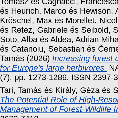
Tomasz
és
Cagnacci, Francesc
és
Heurich, Marco
és
Hewison, 
Kröschel, Max
és
Morellet, Nico
és
Retez, Gabriele
és
Seibold, 
Soto, Alba
és
Aldea, Adrian Miha
és
Catanoiu, Sebastian
és
Čern
Tamás
(2026)
Increasing forest 
for Europe’s large herbivores.
NA
(7). pp. 1273-1286. ISSN 2397-
Tari, Tamás
és
Király, Géza
és
S
The Potential Role of High-Resol
Management of Forest-Wildlife In