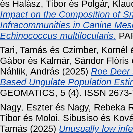
és
Halász, Tibor
és
Polgár, Klau
Impact on the Composition of Sm
Infracommunities in Canine Meso
Echinococcus multilocularis.
PAR
Tari, Tamás
és
Czimber, Kornél
Gábor
és
Kalmár, Sándor Flóris
Náhlik, András
(2025)
Roe Deer 
Based Ungulate Population Estima
GEOMATICS, 5 (4). ISSN 2673-
Nagy, Eszter
és
Nagy, Rebeka 
Tibor
és
Moloi, Sibusiso
és
Ková
Tamás
(2025)
Unusually low infec