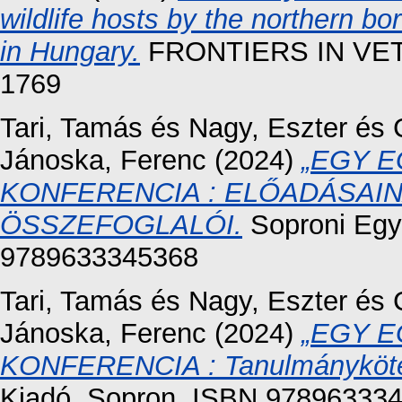
wildlife hosts by the northern b
in Hungary.
FRONTIERS IN VET
1769
Tari, Tamás
és
Nagy, Eszter
és
Jánoska, Ferenc
(2024)
„EGY E
KONFERENCIA : ELŐADÁSAI
ÖSSZEFOGLALÓI.
Soproni Egy
9789633345368
Tari, Tamás
és
Nagy, Eszter
és
Jánoska, Ferenc
(2024)
„EGY E
KONFERENCIA : Tanulmánykötet
Kiadó, Sopron. ISBN 97896333