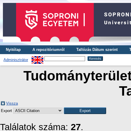
Nyitólap
A repozitóriumról
Tallózás Dátum szerint
Adminisztrátor
Tudományterület 
T
Vissza
Export
Találatok száma:
27
.