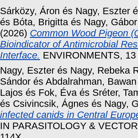
Sárközy, Áron
és
Nagy, Eszter
é
és
Bóta, Brigitta
és
Nagy, Gábor
(2026)
Common Wood Pigeon (C
Bioindicator of Antimicrobial Re
Interface.
ENVIRONMENTS, 13 (
Nagy, Eszter
és
Nagy, Rebeka 
Sándor
és
Abdalrahman, Bawan
Lajos
és
Fok, Éva
és
Sréter, Ta
és
Csivincsik, Ágnes
és
Nagy, 
infected canids in Central Europ
IN PARASITOLOGY & VECTOR-
114X