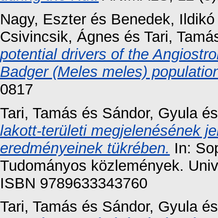
Nagy, Eszter
és
Benedek, Ildikó
Csivincsik, Ágnes
és
Tari, Tamá
potential drivers of the Angiostr
Badger (Meles meles) populatio
0817
Tari, Tamás
és
Sándor, Gyula
é
lakott-területi megjelenésének j
eredményeinek tükrében.
In: So
Tudományos közlemények. Univer
ISBN 9789633343760
Tari, Tamás
és
Sándor, Gyula
é