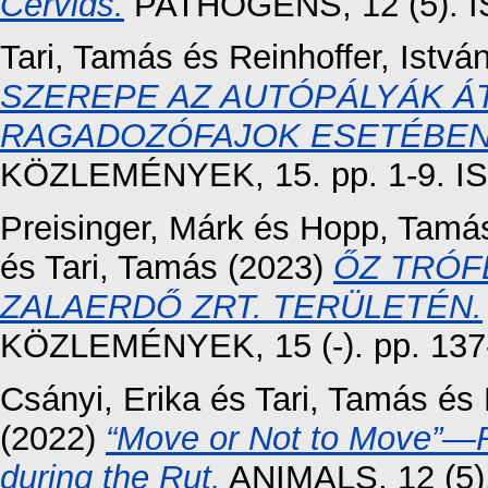
Cervids.
PATHOGENS, 12 (5). I
Tari, Tamás
és
Reinhoffer, Istvá
SZEREPE AZ AUTÓPÁLYÁK 
RAGADOZÓFAJOK ESETÉBEN
KÖZLEMÉNYEK, 15. pp. 1-9. I
Preisinger, Márk
és
Hopp, Tamá
és
Tari, Tamás
(2023)
ŐZ TRÓF
ZALAERDŐ ZRT. TERÜLETÉN.
KÖZLEMÉNYEK, 15 (-). pp. 137
Csányi, Erika
és
Tari, Tamás
és
(2022)
“Move or Not to Move”—R
during the Rut.
ANIMALS, 12 (5)