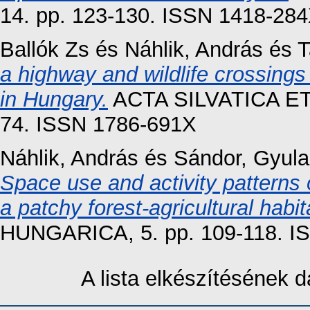
14. pp. 123-130. ISSN 1418-28
Ballók Zs
és
Náhlik, András
és
T
a highway and wildlife crossings
in Hungary.
ACTA SILVATICA ET
74. ISSN 1786-691X
Náhlik, András
és
Sándor, Gyula
Space use and activity patterns o
a patchy forest-agricultural habit
HUNGARICA, 5. pp. 109-118. I
A lista elkészítésének